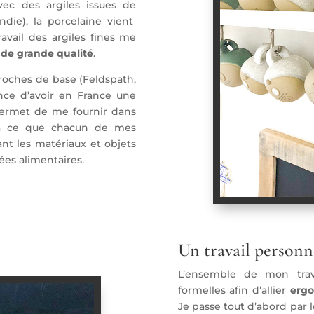
vec des argiles issues de
ie), la porcelaine vient
avail des argiles fines me
 de grande qualité
.
roches de base (Feldspath,
hance d’avoir en France une
permet de me fournir dans
e à ce que chacun de mes
t les matériaux et objets
ées alimentaires.
Un travail personn
L’ensemble de mon travai
formelles afin d’allier
ergo
Je passe tout d’abord par l